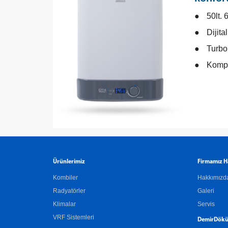
50lt. 
Dijita
Turbo
Kompa
Ürünlerimiz
Firmamız H
Kombiler
Hakkımızd
Radyatörler
Galeri
Klimalar
Servis
VRF Sistemleri
DemirDökü