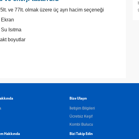
65lt. ve 77lt. olmak üzere üç ayrı hacim seçeneği
l Ekran
 Su Isıtma
kt boyutlar
akkında
Bize Ulaşın
a
İletişim Bilgileri
Ücretsiz Keşif
Kombi Bulucu
m Hakkında
Bizi Takip Edin