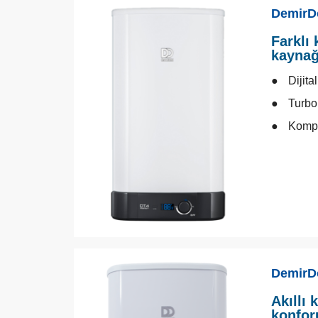
DemirDö
Farklı 
kaynağ
Dijita
Turbo
Kompa
DemirD
Akıllı 
konfor