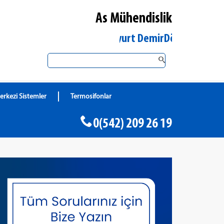
As Mühendislik
İstanbul Esenyurt DemirDöküm Yetkili Satıc
erkezi Sistemler
Termosifonlar
0(542) 209 26 19