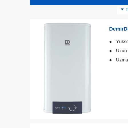
f
Ürün Kategorisi
DemirD
Yükse
Uzun 
Uzman