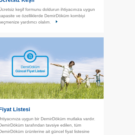
Ücretsiz Keşif
Ücretsiz keşif formunu doldurun ihtiyacınıza uygun
kapasite ve özelliklerde DemirDöküm kombiyi
seçmenize yardımcı olalım.
Fiyat Listesi
İhtiyacınıza uygun bir DemirDöküm mutlaka vardır.
DemirDöküm tarafından tavsiye edilen, tüm
DemirDöküm ürünlerine ait güncel fiyat listesine