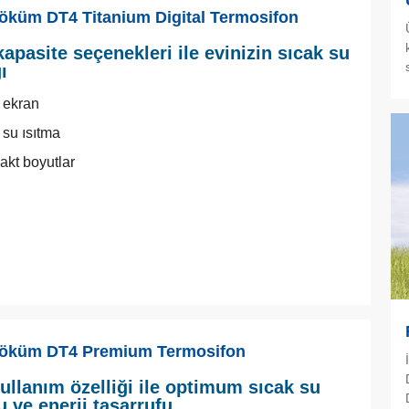
küm DT4 Titanium Digital Termosifon
kapasite seçenekleri ile evinizin sıcak su
ı
l ekran
 su ısıtma
kt boyutlar
öküm DT4 Premium Termosifon
kullanım özelliği ile optimum sıcak su
u ve enerji tasarrufu