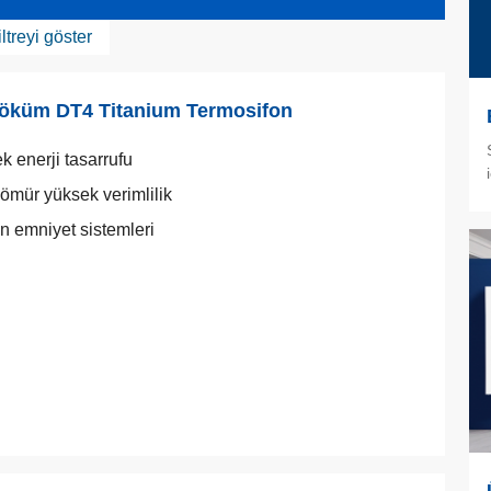
iltreyi göster
öküm DT4 Titanium Termosifon
k enerji tasarrufu
ömür yüksek verimlilik
 emniyet sistemleri