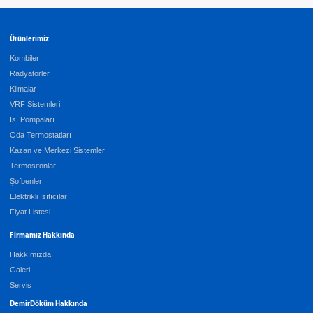
Ürünlerimiz
Kombiler
Radyatörler
Klimalar
VRF Sistemleri
Isı Pompaları
Oda Termostatları
Kazan ve Merkezi Sistemler
Termosifonlar
Şofbenler
Elektrikli Isıtıcılar
Fiyat Listesi
Firmamız Hakkında
Hakkımızda
Galeri
Servis
DemirDöküm Hakkında