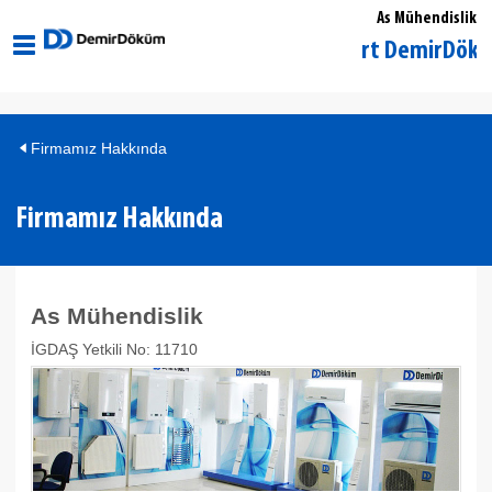
As Mühendislik
İstanbul Esenyurt DemirDöküm Yetk
Firmamız Hakkında
Firmamız Hakkında
As Mühendislik
İGDAŞ Yetkili No: 11710