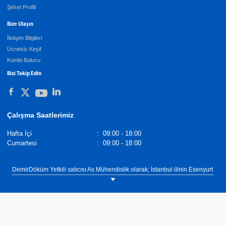
Şirket Profili
Bize Ulaşın
İletişim Bilgileri
Ücretsiz Keşif
Kombi Bulucu
Bizi Takip Edin
Çalışma Saatlerimiz
Hafta İçi
:
09:00 - 18:00
Cumartesi
:
09:00 - 18:00
DemirDöküm Yetkili satıcısı As Mühendislik olarak; İstanbul ilinin Esenyurt
ilçesinde müşterilerimize Kombi Değişimi, Klima Keşif, Mekanik Proje -
Taahhüt, Konut Doğalgaz Tesisatı - Keşif, Merkezi Sistem Çözümleri,
Kombi Kaskad Sistem Çözümleri, Merkezi Sistemler Kazan Değişimi,
Güneş Enerjisi Sistem Çözümleri, Havalandırma Sistem Çözümleri, Ticari
& Sanayi Doğalgaz Çözümleri, İklimlendirme- Klima Çözümleri, Mekanik
Tesisat Çözümleri sunuyoruz.